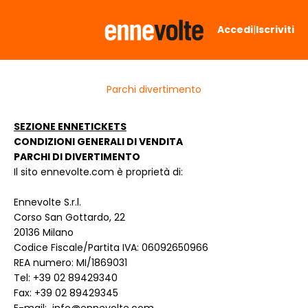
Vai al contenuto
Ennevolte
Accedi
|
Iscriviti
Parchi divertimento
SEZIONE ENNETICKETS
CONDIZIONI GENERALI DI VENDITA
PARCHI DI DIVERTIMENTO
Il sito ennevolte.com è proprietà di:
Ennevolte S.r.l.
Corso San Gottardo, 22
20136 Milano
Codice Fiscale/Partita IVA: 06092650966
REA numero: MI/1869031
Tel: +39 02 89429340
Fax: +39 02 89429345
E-mail:
info@ennevolte.com