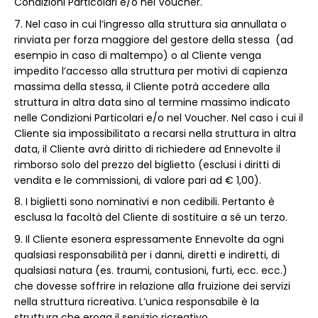
Condizioni Particolari e/o nel Voucher.
Nel caso in cui l’ingresso alla struttura sia annullata o
rinviata per forza maggiore del gestore della stessa (ad
esempio in caso di maltempo) o al Cliente venga
impedito l’accesso alla struttura per motivi di capienza
massima della stessa, il Cliente potrà accedere alla
struttura in altra data sino al termine massimo indicato
nelle Condizioni Particolari e/o nel Voucher. Nel caso i cui il
Cliente sia impossibilitato a recarsi nella struttura in altra
data, il Cliente avrà diritto di richiedere ad Ennevolte il
rimborso solo del prezzo del biglietto (esclusi i diritti di
vendita e le commissioni, di valore pari ad € 1,00).
I biglietti sono nominativi e non cedibili. Pertanto è
esclusa la facoltà del Cliente di sostituire a sé un terzo.
Il Cliente esonera espressamente Ennevolte da ogni
qualsiasi responsabilità per i danni, diretti e indiretti, di
qualsiasi natura (es. traumi, contusioni, furti, ecc. ecc.)
che dovesse soffrire in relazione alla fruizione dei servizi
nella struttura ricreativa. L’unica responsabile è la
struttura che eroga il servizio ricreativo.